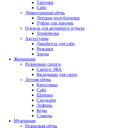
Тапочки
Сабо
Демисезонная обувь
Детские полуботинки
Туфли для девочек
Одежда для активного отдыха
Термобелье
Аксессуары
Джибитсы для сабо
Рюкзаки
Зонты
Женщинам
Резиновые сапоги
Cапоги ЭВА
Вкладыши для сапог
Летняя обувь
Кроссовки
Сабо
Шлепки
Сандалии
Лоферы
Кеды
Сланцы
Мужчинам
Резиновая обувь