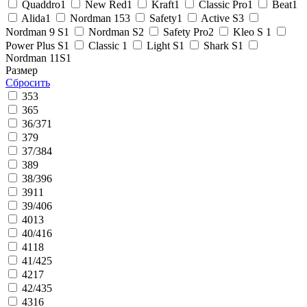
Quaddro
1
New Red
1
Kraft
1
Classic Pro
1
Beat
1
Alida
1
Nordman 15
3
Safety
1
Active S
3
Nordman 9 S
1
Nordman S
2
Safety Pro
2
Kleo S
1
Power Plus S
1
Classic
1
Light S
1
Shark S
1
Nordman 11S
1
Размер
Сбросить
35
3
36
5
36/37
1
37
9
37/38
4
38
9
38/39
6
39
11
39/40
6
40
13
40/41
6
41
18
41/42
5
42
17
42/43
5
43
16