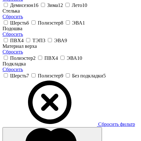
Демисезон
16
Зима
12
Лето
10
Стелька
Сбросить
Шерсть
6
Полиэстер
8
ЭВА
1
Подошва
Сбросить
ПВХ
4
ТЭП
3
ЭВА
9
Материал верха
Сбросить
Полиэстер
2
ПВХ
4
ЭВА
10
Подкладка
Сбросить
Шерсть
7
Полиэстер
9
Без подкладки
5
Сбросить фильтр