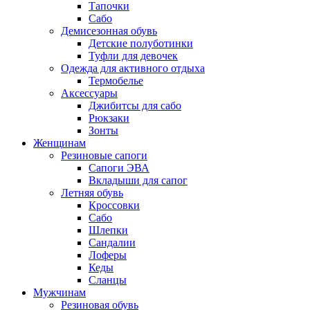
Тапочки
Сабо
Демисезонная обувь
Детские полуботинки
Туфли для девочек
Одежда для активного отдыха
Термобелье
Аксессуары
Джибитсы для сабо
Рюкзаки
Зонты
Женщинам
Резиновые сапоги
Cапоги ЭВА
Вкладыши для сапог
Летняя обувь
Кроссовки
Сабо
Шлепки
Сандалии
Лоферы
Кеды
Сланцы
Мужчинам
Резиновая обувь