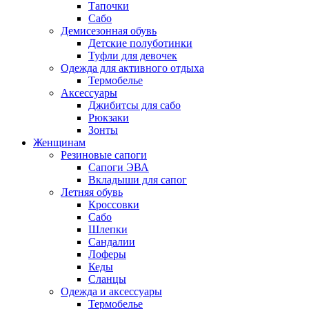
Тапочки
Сабо
Демисезонная обувь
Детские полуботинки
Туфли для девочек
Одежда для активного отдыха
Термобелье
Аксессуары
Джибитсы для сабо
Рюкзаки
Зонты
Женщинам
Резиновые сапоги
Cапоги ЭВА
Вкладыши для сапог
Летняя обувь
Кроссовки
Сабо
Шлепки
Сандалии
Лоферы
Кеды
Сланцы
Одежда и аксессуары
Термобелье