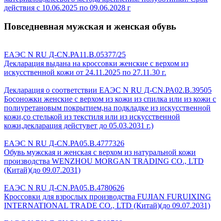
действия с 10.06.2025 по 09.06.2028 г
Повседневная мужская и женская обувь
ЕАЭС N RU Д-CN.РА11.В.05377/25
Декларация выдана на кроссовки женские с верхом из
искусственной кожи от 24.11.2025 по 27.11.30 г.
Декларация о соответствии ЕАЭС N RU Д-CN.РА02.В.39505
Босоножки женские с верхом из кожи из спилка или из кожи с
полиуретановым покрытием,на подкладке из искусственной
кожи,со стелькой из текстиля или из искусственной
кожи,декларация дейстувет до 05.03.2031 г.)
ЕАЭС N RU Д-CN.РА05.В.4777326
Обувь мужская и женская с верхом из натуральной кожи
производства WENZHOU MORGAN TRADING CO., LTD
(Китай)(до 09.07.2031)
ЕАЭС N RU Д-CN.РА05.В.4780626
Кроссовки для взрослых производства FUJIAN FURUIXING
INTERNATIONAL TRADE CO., LTD (Китай)(до 09.07.2031)