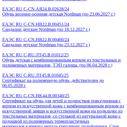
ЕАЭС RU С-CN.АЯ24.B.02628/24
Обувь весенне-осенняя детская Nordman (по 23.06.2027 г.)
ЕАЭС RU C-CN.HB22.B.00451/24
Сандалии детские Nordman (по 18.12.2027 г.)
ЕАЭС RU C-CN.HB22.B.00460/24
Сандалии детские Nordman (по 23.12.2027 г.)
ЕАЭС RU С-RU.ЛТ45.В.01012/25
Обувь детская с комбинированным верхом из текстильных и
полимерных материалов, ТЭП галоша. (по 06.04.2028 г.)
ЕАЭС RU С-RU.ЛТ45.В.01045/25
Сертификат на полимерную обувь ,действителен до
06.05.2028 г
ЕАЭС RU C-CN.HK44.B.00340/25
Сертификат на обувь для детей и подростков повседневная с
верхом из искусственной кожи с комбинированным верхом из
искусственной замши и искусственной кожи,на подкладке из
текстильных материалов ,со стелькой из натуральной кожи,с
подошвой из полимерных термопластичных
материалов,клеевого метода крепления: полуботинки. Срок