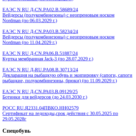
ЕАЭС N RU Д-CN.PA02.B.58689/24
Вейдерсы (полукомбинезоны) с неопреновым носком
Nordman (по 06.03.2029 г.)
ЕАЭС N RU Д-CN.PA03.B.58234/24
Вейдерсы (полукомбинезоны) с неопреновым носком
Nordman (по 11.04.2029 г.)
ЕАЭС N RU Д-CN.РА06.В.51887/24
Куртка мембранная Jack-3 (по 28.07.2029 г.)
ЕАЭС N RU Д-RU.PA08.B.30713/24
Декларация на рыбацкую обувь и экипировку (сапоги, сапоги
рыбацкие, полукомбинезоны, брюки) (по 11.09.2029 г.)
ЕАЭС N RU Д-CN.РА03.В.09129/25
Ботинки для вейдерсов (до 24.03.2030 г.)
РОСС RU.Я2331.04ПВКО.НН02579
Сертификат на ледоходы,срок действия с 30.05.2025 по
29.05.2028г
Спецобувь