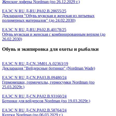
Женские лоферы Nordman (по 26.12.2029 г.)
ЕАЭС N RU Д-RU.РА02.В.28655/25
Декларация "Обувь мужская и женская из литьевых
полимерных материалов" (до 24.02.2030)
ЕАЭС N RU Д-RU.РА02.В.40178/25
Обувь мужская и женская с комбинированным верхом (до
26.02.2030)
Обувь и экипировка для охоты и рыбалки
ЕАЭС N RU Д-CN.ЭМ01.А.02363/19
Декларация "Вейдерсные ботинки" (Nordman Wade)
ЕАЭС N RU Д-CN.PA03.B.09480/24
Гермомешки, гермочехлы, гермосумки Nordman (по
25.03.2029г.)
ЕАЭС N RU Д-CN.PA02.B.93160/24
Ботинки для вейдерсов Nordman (по 19.03.2029г.)
ЕАЭС N RU Д-CN.PA02.B.58764/24
Куртки Nordman (по 06.03.2029 г.)