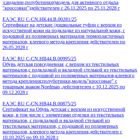
:сандалии,полуботинки(модель для активного отдыха
"кроссовки")действителен с 26.11.2025 по 25.11.2028 г
ЕАЭС RU C-CN.HK44.B.00281/25
Сертификат на детские /дошкольные туфли с верхом из
искусственой кожи на подкладке из натуральной кожи, с
подошвой из полимерных материалов термопластичных
материалов, клеевого метода крепления действителен по
26.05.2028 г
ЕАЭС RU C-CN.HB44.B.00995/25
Обувь детская повседневная ,с верхом из текстильных
материалов,с подкладкой и вкладной стелькой из текстильных
материалов,с подошвой из полимерных материалов,клеевого
метода крепления:полуботинки,модель"кроссовые" с
товарным знаком Nordman ,дейстивтелен с 10.12.2025 по
09.12.2028 г
ЕАЭС RU C-CN.HB44.B.00875/25
Сертификат на Обувь детская с верхом из искусственной
кожи, в том числе с элементами отделки из текстильных
материалов, с подкладкой и вкладной стелькой из
текстильных материалов, с подошвой из полимерных
материалов, клеевого метода крепления,действителен с
10.10.2025 по 09.10.2028 г