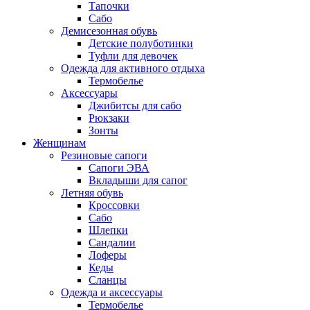
Тапочки
Сабо
Демисезонная обувь
Детские полуботинки
Туфли для девочек
Одежда для активного отдыха
Термобелье
Аксессуары
Джибитсы для сабо
Рюкзаки
Зонты
Женщинам
Резиновые сапоги
Cапоги ЭВА
Вкладыши для сапог
Летняя обувь
Кроссовки
Сабо
Шлепки
Сандалии
Лоферы
Кеды
Сланцы
Одежда и аксессуары
Термобелье