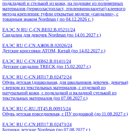
подкладкой и стелькой из кожи, на подошве из полимерных
материалов (термоэластопласт, этиленвинилацетат) клеевого
метода крепления: туфли открытые модели «сандалии», с
товарным знаком Nordman ( по 04.12.2026 г. )
ЕАЭС N RU C-CN.BE02.B.05211/24
Сандалии для девочек Nordman (по 14.01.2027 г.)
ЕАЭС RU C-CN.АЖ06.В.02026/24
Детские кроссовки ATOM, Китай (по 14.02.2027 г.)
ЕАЭС RU C-CN.HB62.B.01411/24
Детские сандалии TRECK (по 15.02.2027 г.)
ЕАЭС RU С-CN.ИП17.В.02472/24
Обувь детская (дошкольная, для школьников девочек, девичья)
с верхом из текстильных материалов, с отделкой из
натуральной кожи, с подкладкой и вкладной стелькой из
текстильных материалов (по 07.08.2027 г.)
ЕАЭС RU С-RU.ЛТ45.В.00915/24
Обувь детская повседневная, с ПУ подошвой (до 11.08.2027 г.)
ЕАЭС RU С-CN.ИП17.B.02473/24
Ботинки детские Nordman (по 07.08.2027 г.)