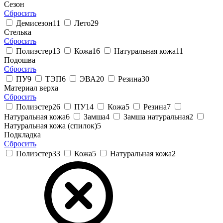
Сезон
Сбросить
Демисезон
11
Лето
29
Стелька
Сбросить
Полиэстер
13
Кожа
16
Натуральная кожа
11
Подошва
Сбросить
ПУ
9
ТЭП
6
ЭВА
20
Резина
30
Материал верха
Сбросить
Полиэстер
26
ПУ
14
Кожа
5
Резина
7
Натуральная кожа
6
Замша
4
Замша натуральная
2
Натуральная кожа (спилок)
5
Подкладка
Сбросить
Полиэстер
33
Кожа
5
Натуральная кожа
2