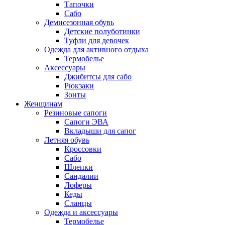
Тапочки
Сабо
Демисезонная обувь
Детские полуботинки
Туфли для девочек
Одежда для активного отдыха
Термобелье
Аксессуары
Джибитсы для сабо
Рюкзаки
Зонты
Женщинам
Резиновые сапоги
Cапоги ЭВА
Вкладыши для сапог
Летняя обувь
Кроссовки
Сабо
Шлепки
Сандалии
Лоферы
Кеды
Сланцы
Одежда и аксессуары
Термобелье