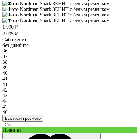
1 990 ₽
2 095 ₽
Сабо Зенит
без джибитс
36
37
38
39
40
41
41
42
43
44
45
46
Быстрый просмотр
–5%
Новинка