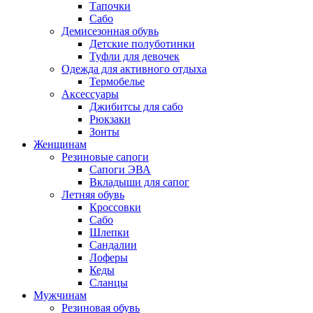
Тапочки
Сабо
Демисезонная обувь
Детские полуботинки
Туфли для девочек
Одежда для активного отдыха
Термобелье
Аксессуары
Джибитсы для сабо
Рюкзаки
Зонты
Женщинам
Резиновые сапоги
Cапоги ЭВА
Вкладыши для сапог
Летняя обувь
Кроссовки
Сабо
Шлепки
Сандалии
Лоферы
Кеды
Сланцы
Мужчинам
Резиновая обувь