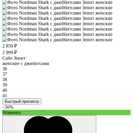
2 850 ₽
2 999 ₽
Сабо Зенит
женские с джибитсами
36
37
38
39
40
41
Быстрый просмотр
–50%
Новинка