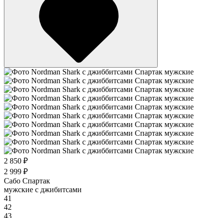
2 850 ₽
2 999 ₽
Сабо Спартак
мужские с джибитсами
41
42
43