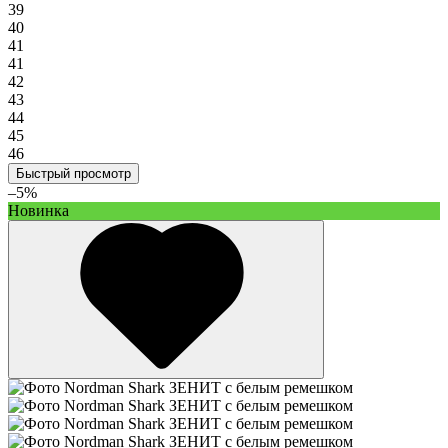
39
40
41
41
42
43
44
45
46
Быстрый просмотр
–5%
Новинка