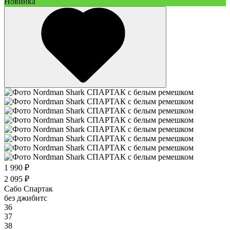
Новинка
1 990 ₽
2 095 ₽
Сабо Спартак
без джибитс
36
37
38