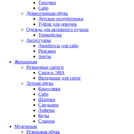
Тапочки
Сабо
Демисезонная обувь
Детские полуботинки
Туфли для девочек
Одежда для активного отдыха
Термобелье
Аксессуары
Джибитсы для сабо
Рюкзаки
Зонты
Женщинам
Резиновые сапоги
Cапоги ЭВА
Вкладыши для сапог
Летняя обувь
Кроссовки
Сабо
Шлепки
Сандалии
Лоферы
Кеды
Сланцы
Мужчинам
Резиновая обувь