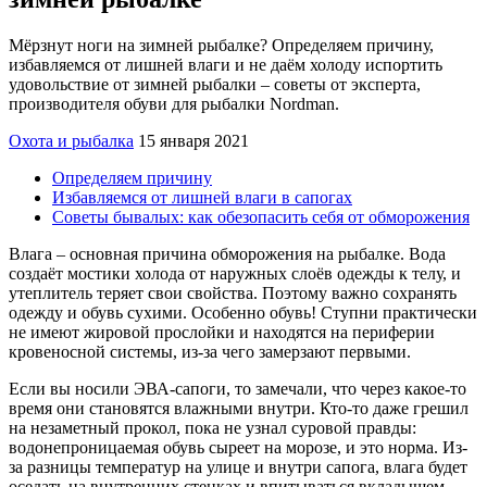
Мёрзнут ноги на зимней рыбалке? Определяем причину,
избавляемся от лишней влаги и не даём холоду испортить
удовольствие от зимней рыбалки – советы от эксперта,
производителя обуви для рыбалки Nordman.
Охота и рыбалка
15 января 2021
Определяем причину
Избавляемся от лишней влаги в сапогах
Советы бывалых: как обезопасить себя от обморожения
Влага – основная причина обморожения на рыбалке. Вода
создаёт мостики холода от наружных слоёв одежды к телу, и
утеплитель теряет свои свойства. Поэтому важно сохранять
одежду и обувь сухими. Особенно обувь! Ступни практически
не имеют жировой прослойки и находятся на периферии
кровеносной системы, из-за чего замерзают первыми.
Если вы носили ЭВА-сапоги, то замечали, что через какое-то
время они становятся влажными внутри. Кто-то даже грешил
на незаметный прокол, пока не узнал суровой правды:
водонепроницаемая обувь сыреет на морозе, и это норма. Из-
за разницы температур на улице и внутри сапога, влага будет
оседать на внутренних стенках и впитываться вкладышем.