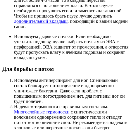
длится более 4-5 часов, то вкладыш перестаёт
справляться с поглощением влаги. В этом случае
необходимо просушить его или заменить на запасной.
Чтобы не пришлось брать паузу, лучше докупить
дополнительный вкладыш
, подходящий к вашей модели
сапог.
Используем дырявые стельки. Если необходимо
утеплить подошву, лучше выбрать стельку из ЭВА с
перфорацией. ЭВА защитит от промерзания, а отверстия
будут пропускать влагу к ячейкам подошвы и сохранят
вкладыш сухим.
Для борьбы с потом
Используем антиперспирант для ног. Специальный
состав блокирует потоотделение и одновременно
уничтожает бактерии. Даже если проблем с
повышенным потоотделением нет, для гигиены ног он
будет полезен.
Надеваем термоноски с правильным составом.
Многослойные термоноски
с синтетическими
волокнами одновременно сохраняют тепло и отводят
пот от ног во внешние слои. Не рекомендуется надевать
хлопковые или шерстяные носки – они быстрее