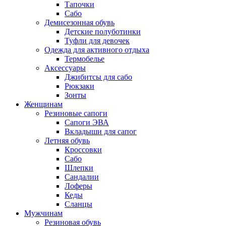
Тапочки
Сабо
Демисезонная обувь
Детские полуботинки
Туфли для девочек
Одежда для активного отдыха
Термобелье
Аксессуары
Джибитсы для сабо
Рюкзаки
Зонты
Женщинам
Резиновые сапоги
Cапоги ЭВА
Вкладыши для сапог
Летняя обувь
Кроссовки
Сабо
Шлепки
Сандалии
Лоферы
Кеды
Сланцы
Мужчинам
Резиновая обувь