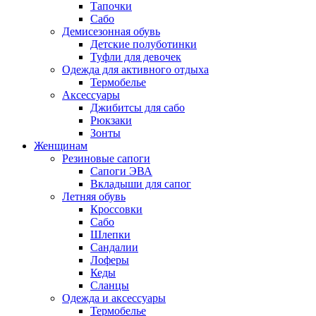
Тапочки
Сабо
Демисезонная обувь
Детские полуботинки
Туфли для девочек
Одежда для активного отдыха
Термобелье
Аксессуары
Джибитсы для сабо
Рюкзаки
Зонты
Женщинам
Резиновые сапоги
Cапоги ЭВА
Вкладыши для сапог
Летняя обувь
Кроссовки
Сабо
Шлепки
Сандалии
Лоферы
Кеды
Сланцы
Одежда и аксессуары
Термобелье