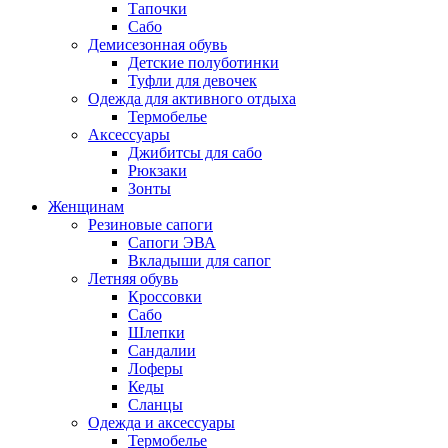
Тапочки
Сабо
Демисезонная обувь
Детские полуботинки
Туфли для девочек
Одежда для активного отдыха
Термобелье
Аксессуары
Джибитсы для сабо
Рюкзаки
Зонты
Женщинам
Резиновые сапоги
Cапоги ЭВА
Вкладыши для сапог
Летняя обувь
Кроссовки
Сабо
Шлепки
Сандалии
Лоферы
Кеды
Сланцы
Одежда и аксессуары
Термобелье