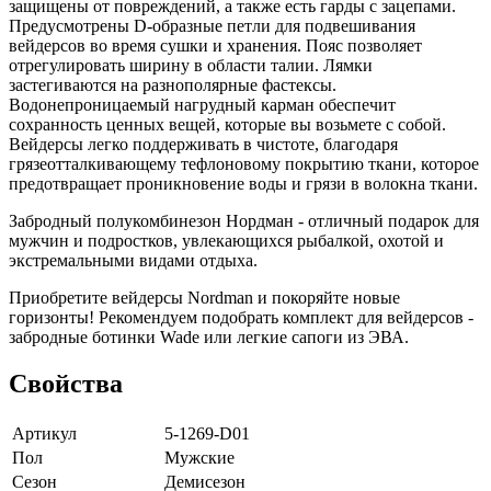
защищены от повреждений, а также есть гарды с зацепами.
Предусмотрены D-образные петли для подвешивания
вейдерсов во время сушки и хранения. Пояс позволяет
отрегулировать ширину в области талии. Лямки
застегиваются на разнополярные фастексы.
Водонепроницаемый нагрудный карман обеспечит
сохранность ценных вещей, которые вы возьмете с собой.
Вейдерсы легко поддерживать в чистоте, благодаря
грязеотталкивающему тефлоновому покрытию ткани, которое
предотвращает проникновение воды и грязи в волокна ткани.
Забродный полукомбинезон Нордман - отличный подарок для
мужчин и подростков, увлекающихся рыбалкой, охотой и
экстремальными видами отдыха.
Приобретите вейдерсы Nordman и покоряйте новые
горизонты! Рекомендуем подобрать комплект для вейдерсов -
забродные ботинки Wade или легкие сапоги из ЭВА.
Свойства
Артикул
5-1269-D01
Пол
Мужские
Сезон
Демисезон