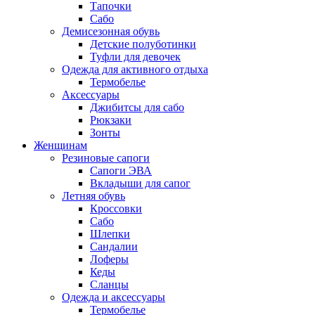
Тапочки
Сабо
Демисезонная обувь
Детские полуботинки
Туфли для девочек
Одежда для активного отдыха
Термобелье
Аксессуары
Джибитсы для сабо
Рюкзаки
Зонты
Женщинам
Резиновые сапоги
Cапоги ЭВА
Вкладыши для сапог
Летняя обувь
Кроссовки
Сабо
Шлепки
Сандалии
Лоферы
Кеды
Сланцы
Одежда и аксессуары
Термобелье