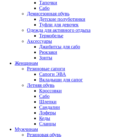
Тапочки
Сабо
Демисезонная обувь
Детские полуботинки
Туфли для девочек
Одежда для активного отдыха
Термобелье
Аксессуары
Джибитсы для сабо
Рюкзаки
Зонты
Женщинам
Резиновые сапоги
Cапоги ЭВА
Вкладыши для сапог
Летняя обувь
Кроссовки
Сабо
Шлепки
Сандалии
Лоферы
Кеды
Сланцы
Мужчинам
Резиновая обувь