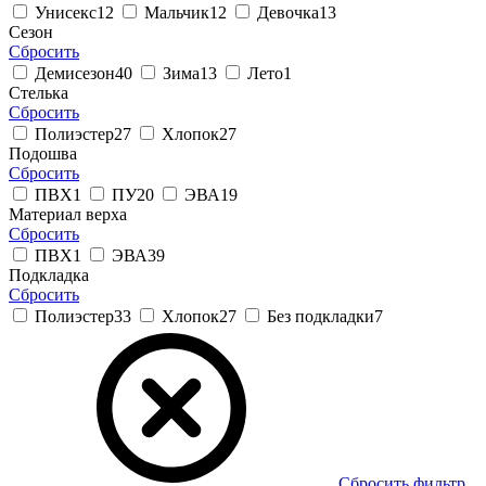
Унисекс
12
Мальчик
12
Девочка
13
Сезон
Сбросить
Демисезон
40
Зима
13
Лето
1
Стелька
Сбросить
Полиэстер
27
Хлопок
27
Подошва
Сбросить
ПВХ
1
ПУ
20
ЭВА
19
Материал верха
Сбросить
ПВХ
1
ЭВА
39
Подкладка
Сбросить
Полиэстер
33
Хлопок
27
Без подкладки
7
Сбросить фильтр