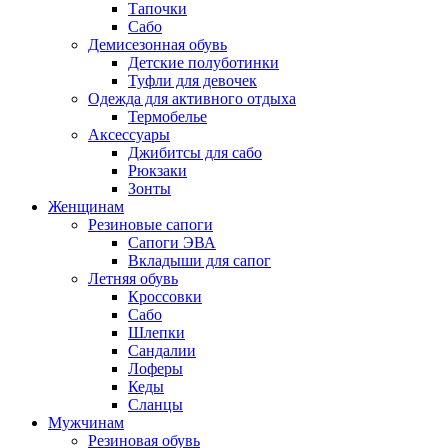
Тапочки
Сабо
Демисезонная обувь
Детские полуботинки
Туфли для девочек
Одежда для активного отдыха
Термобелье
Аксессуары
Джибитсы для сабо
Рюкзаки
Зонты
Женщинам
Резиновые сапоги
Cапоги ЭВА
Вкладыши для сапог
Летняя обувь
Кроссовки
Сабо
Шлепки
Сандалии
Лоферы
Кеды
Сланцы
Мужчинам
Резиновая обувь