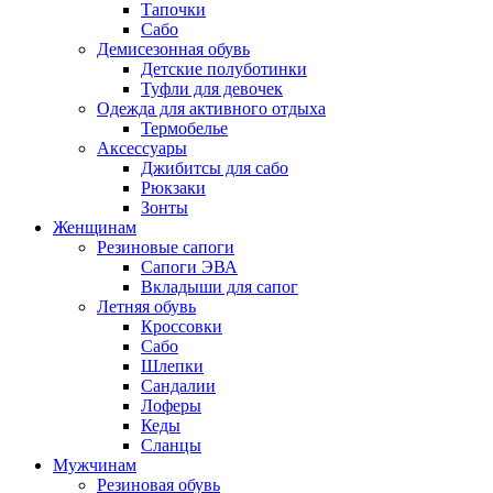
Тапочки
Сабо
Демисезонная обувь
Детские полуботинки
Туфли для девочек
Одежда для активного отдыха
Термобелье
Аксессуары
Джибитсы для сабо
Рюкзаки
Зонты
Женщинам
Резиновые сапоги
Cапоги ЭВА
Вкладыши для сапог
Летняя обувь
Кроссовки
Сабо
Шлепки
Сандалии
Лоферы
Кеды
Сланцы
Мужчинам
Резиновая обувь