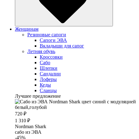
Женщинам
Резиновые сапоги
Cапоги ЭВА
Вкладыши для сапог
Летняя обувь
Кроссовки
Сабо
Шлепки
Сандалии
Лоферы
Кеды
Сланцы
Лучшее предложение
720 ₽
1 310 ₽
Nordman Shark
cабо из ЭВА
-45%