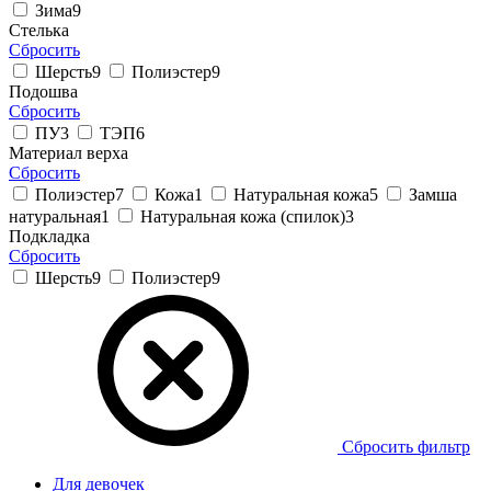
Зима
9
Стелька
Сбросить
Шерсть
9
Полиэстер
9
Подошва
Сбросить
ПУ
3
ТЭП
6
Материал верха
Сбросить
Полиэстер
7
Кожа
1
Натуральная кожа
5
Замша
натуральная
1
Натуральная кожа (спилок)
3
Подкладка
Сбросить
Шерсть
9
Полиэстер
9
Сбросить фильтр
Для девочек