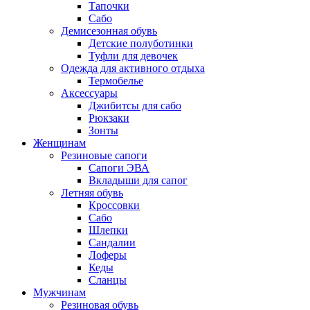
Тапочки
Сабо
Демисезонная обувь
Детские полуботинки
Туфли для девочек
Одежда для активного отдыха
Термобелье
Аксессуары
Джибитсы для сабо
Рюкзаки
Зонты
Женщинам
Резиновые сапоги
Cапоги ЭВА
Вкладыши для сапог
Летняя обувь
Кроссовки
Сабо
Шлепки
Сандалии
Лоферы
Кеды
Сланцы
Мужчинам
Резиновая обувь