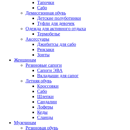
Тапочки
Сабо
Демисезонная обувь
Детские полуботинки
Туфли для девочек
Одежда для активного отдыха
Термобелье
Аксессуары
Джибитсы для сабо
Рюкзаки
Зонты
Женщинам
Резиновые сапоги
Cапоги ЭВА
Вкладыши для сапог
Летняя обувь
Кроссовки
Сабо
Шлепки
Сандалии
Лоферы
Кеды
Сланцы
Мужчинам
Резиновая обувь