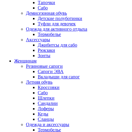
Тапочки
Сабо
Демисезонная обувь
Детские полуботинки
Туфли для девочек
Одежда для активного отдыха
Термобелье
Аксессуары
Джибитсы для сабо
Рюкзаки
Зонты
Женщинам
Резиновые сапоги
Cапоги ЭВА
Вкладыши для сапог
Летняя обувь
Кроссовки
Сабо
Шлепки
Сандалии
Лоферы
Кеды
Сланцы
Одежда и аксессуары
Термобелье