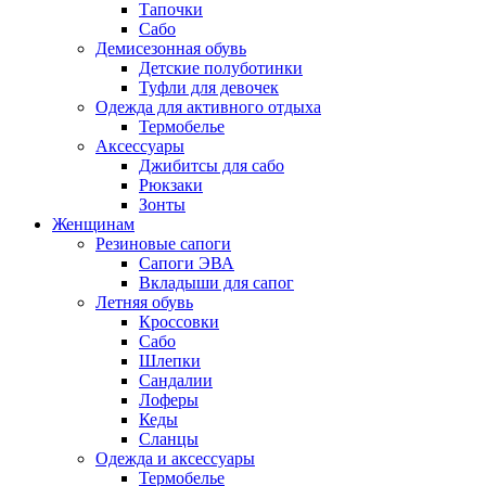
Тапочки
Сабо
Демисезонная обувь
Детские полуботинки
Туфли для девочек
Одежда для активного отдыха
Термобелье
Аксессуары
Джибитсы для сабо
Рюкзаки
Зонты
Женщинам
Резиновые сапоги
Cапоги ЭВА
Вкладыши для сапог
Летняя обувь
Кроссовки
Сабо
Шлепки
Сандалии
Лоферы
Кеды
Сланцы
Одежда и аксессуары
Термобелье