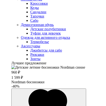
Кроссовки
Кеды
Сандалии
Тапочки
Сабо
Демисезонная обувь
Детские полуботинки
Туфли для девочек
Одежда для активного отдыха
Термобелье
Аксессуары
Джибитсы для сабо
Рюкзаки
Зонты
Лучшее предложение
960 ₽
1 599 ₽
Nordman босоножки
-40%