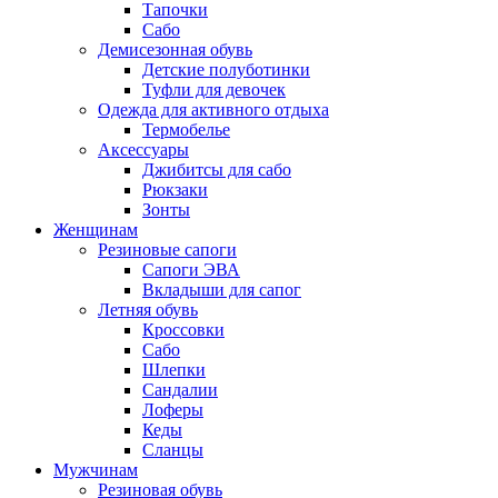
Тапочки
Сабо
Демисезонная обувь
Детские полуботинки
Туфли для девочек
Одежда для активного отдыха
Термобелье
Аксессуары
Джибитсы для сабо
Рюкзаки
Зонты
Женщинам
Резиновые сапоги
Cапоги ЭВА
Вкладыши для сапог
Летняя обувь
Кроссовки
Сабо
Шлепки
Сандалии
Лоферы
Кеды
Сланцы
Мужчинам
Резиновая обувь