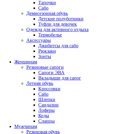
Тапочки
Сабо
Демисезонная обувь
Детские полуботинки
Туфли для девочек
Одежда для активного отдыха
Термобелье
Аксессуары
Джибитсы для сабо
Рюкзаки
Зонты
Женщинам
Резиновые сапоги
Cапоги ЭВА
Вкладыши для сапог
Летняя обувь
Кроссовки
Сабо
Шлепки
Сандалии
Лоферы
Кеды
Сланцы
Мужчинам
Резиновая обувь