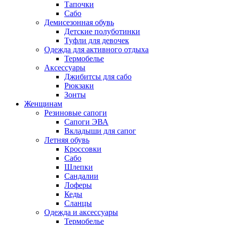
Тапочки
Сабо
Демисезонная обувь
Детские полуботинки
Туфли для девочек
Одежда для активного отдыха
Термобелье
Аксессуары
Джибитсы для сабо
Рюкзаки
Зонты
Женщинам
Резиновые сапоги
Cапоги ЭВА
Вкладыши для сапог
Летняя обувь
Кроссовки
Сабо
Шлепки
Сандалии
Лоферы
Кеды
Сланцы
Одежда и аксессуары
Термобелье