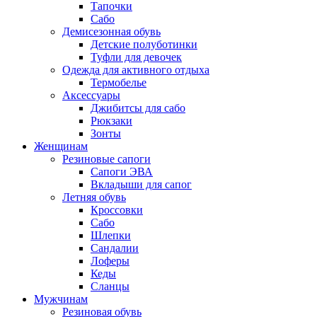
Тапочки
Сабо
Демисезонная обувь
Детские полуботинки
Туфли для девочек
Одежда для активного отдыха
Термобелье
Аксессуары
Джибитсы для сабо
Рюкзаки
Зонты
Женщинам
Резиновые сапоги
Cапоги ЭВА
Вкладыши для сапог
Летняя обувь
Кроссовки
Сабо
Шлепки
Сандалии
Лоферы
Кеды
Сланцы
Мужчинам
Резиновая обувь