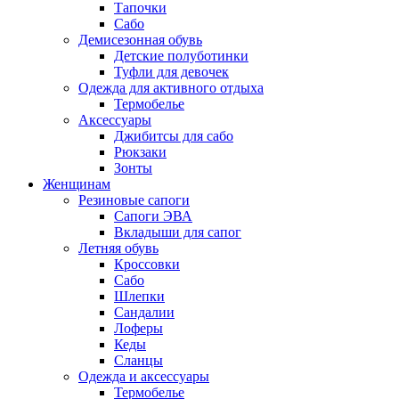
Тапочки
Сабо
Демисезонная обувь
Детские полуботинки
Туфли для девочек
Одежда для активного отдыха
Термобелье
Аксессуары
Джибитсы для сабо
Рюкзаки
Зонты
Женщинам
Резиновые сапоги
Cапоги ЭВА
Вкладыши для сапог
Летняя обувь
Кроссовки
Сабо
Шлепки
Сандалии
Лоферы
Кеды
Сланцы
Одежда и аксессуары
Термобелье