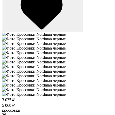
3 035 ₽
5 060 ₽
кроссовки
36