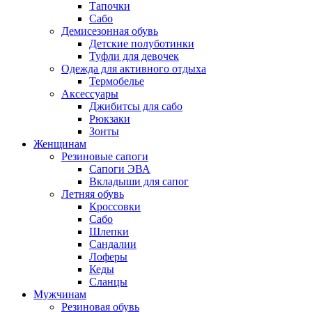
Тапочки
Сабо
Демисезонная обувь
Детские полуботинки
Туфли для девочек
Одежда для активного отдыха
Термобелье
Аксессуары
Джибитсы для сабо
Рюкзаки
Зонты
Женщинам
Резиновые сапоги
Cапоги ЭВА
Вкладыши для сапог
Летняя обувь
Кроссовки
Сабо
Шлепки
Сандалии
Лоферы
Кеды
Сланцы
Мужчинам
Резиновая обувь