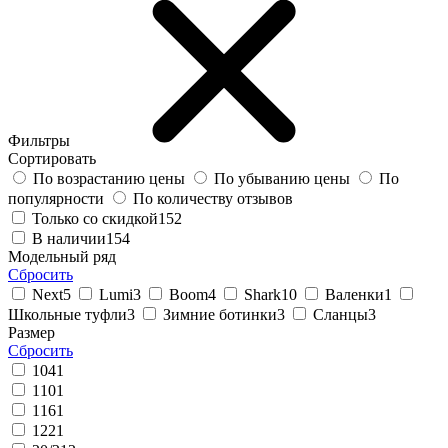
Фильтры
Сортировать
По возрастанию цены
По убыванию цены
По
популярности
По количеству отзывов
Только со скидкой
152
В наличии
154
Модельный ряд
Сбросить
Next
5
Lumi
3
Boom
4
Shark
10
Валенки
1
Школьные туфли
3
Зимние ботинки
3
Сланцы
3
Размер
Сбросить
104
1
110
1
116
1
122
1