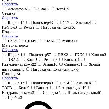
Сбросить
Демисезон
25
Зима
15
Лето
115
Стелька
Сбросить
Шерсть
14
Полиэстер
43
ПУ
17
Хлопок
4
Нейлон
3
Кожа
9
Натуральная кожа
56
Подошва
Сбросить
ПУ
29
ТЭП
49
ЭВА
64
Резина
44
Материал верха
Сбросить
Шерсть
1
Полиэстер
57
ПВХ
2
ПУ
79
Хлопок
3
ЭВА
22
Кожа
2
Резина
7
Вискоза
1
Натуральная кожа
22
Замша
10
Спандекс
1
Замша
натуральная
3
Натуральная кожа (спилок)
3
Подкладка
Сбросить
Шерсть
15
Полиэстер
69
ПУ
14
Хлопок
6
ТЭП
3
Кожа
9
Вискоза
1
Без подкладки
19
Натуральная кожа
31
Спандекс
1
Шелк натуральный
1
Пробка
3