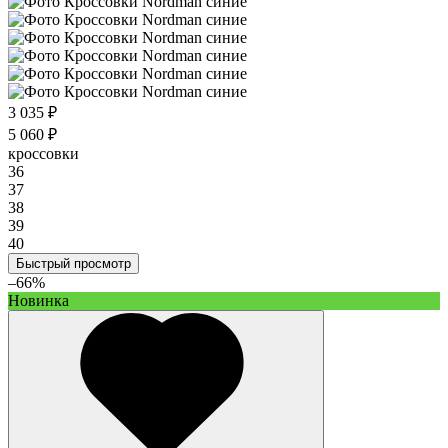
3 035 ₽
5 060 ₽
кроссовки
36
37
38
39
40
Быстрый просмотр
–66%
Новинка