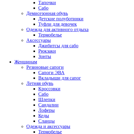
Тапочки
Сабо
Демисезонная обувь
Детские полуботинки
Туфли для девочек
Одежда для активного отдыха
Термобелье
Аксессуары
Джибитсы для сабо
Рюкзаки
Зонты
Женщинам
Резиновые сапоги
Cапоги ЭВА
Вкладыши для сапог
Летняя обувь
Кроссовки
Сабо
Шлепки
Сандалии
Лоферы
Кеды
Сланцы
Одежда и аксессуары
Термобелье