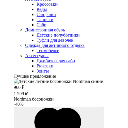
Кроссовки
Кеды
Сандалии
Тапочки
Сабо
Демисезонная обувь
Детские полуботинки
Туфли для девочек
Одежда для активного отдыха
Термобелье
Аксессуары
Джибитсы для сабо
Рюкзаки
Зонты
Лучшее предложение
960 ₽
1 599 ₽
Nordman босоножки
-40%