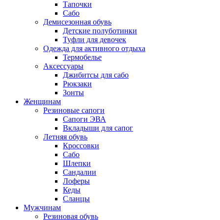
Тапочки
Сабо
Демисезонная обувь
Детские полуботинки
Туфли для девочек
Одежда для активного отдыха
Термобелье
Аксессуары
Джибитсы для сабо
Рюкзаки
Зонты
Женщинам
Резиновые сапоги
Cапоги ЭВА
Вкладыши для сапог
Летняя обувь
Кроссовки
Сабо
Шлепки
Сандалии
Лоферы
Кеды
Сланцы
Мужчинам
Резиновая обувь