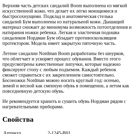
Верхняя часть детских сандалий Boom выполнена из мягкой
искусственной кожи, что делает их легко моющимися и
быстросохнущими. Подклад и анатомическая стелька
сандалий Бум выполнены из натуральной кожи. Дышащий
материал снижает до минимума возможность потоотделения и
натирания ножки ребенка. Легкая и эластичная подошва
сандаликов Нордман Бум обладает противоскользящим
протектором. Модель имеет закрытую пяточную часть.
Летние сандалии Nordman Boom разработаны без шнурков,
что облегчает и ускоряет процесс обувания. Вместо этого
предусмотрены качественные липучки, которые надежно
фиксируют стопу с любым подъемом. Каждый ребенок
сможет справиться с их закреплением самостоятельно.
Босоножки Nordman можно носить круглый год: осенью,
зимой и весной как сменную обувь в помещении, а летом как
повседневную детскую обувь.
Не рекомендуется хранить и сушить обувь Нордман рядом с
нагревательными приборами.
Свойства
Артикул
2-1245-B01