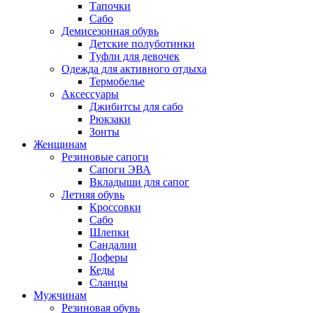
Тапочки
Сабо
Демисезонная обувь
Детские полуботинки
Туфли для девочек
Одежда для активного отдыха
Термобелье
Аксессуары
Джибитсы для сабо
Рюкзаки
Зонты
Женщинам
Резиновые сапоги
Cапоги ЭВА
Вкладыши для сапог
Летняя обувь
Кроссовки
Сабо
Шлепки
Сандалии
Лоферы
Кеды
Сланцы
Мужчинам
Резиновая обувь