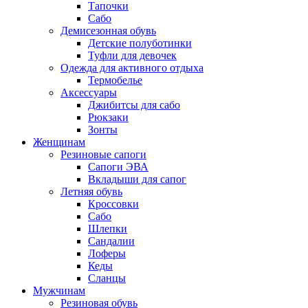
Тапочки
Сабо
Демисезонная обувь
Детские полуботинки
Туфли для девочек
Одежда для активного отдыха
Термобелье
Аксессуары
Джибитсы для сабо
Рюкзаки
Зонты
Женщинам
Резиновые сапоги
Cапоги ЭВА
Вкладыши для сапог
Летняя обувь
Кроссовки
Сабо
Шлепки
Сандалии
Лоферы
Кеды
Сланцы
Мужчинам
Резиновая обувь