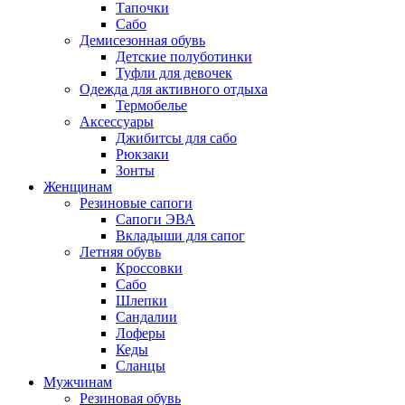
Тапочки
Сабо
Демисезонная обувь
Детские полуботинки
Туфли для девочек
Одежда для активного отдыха
Термобелье
Аксессуары
Джибитсы для сабо
Рюкзаки
Зонты
Женщинам
Резиновые сапоги
Cапоги ЭВА
Вкладыши для сапог
Летняя обувь
Кроссовки
Сабо
Шлепки
Сандалии
Лоферы
Кеды
Сланцы
Мужчинам
Резиновая обувь