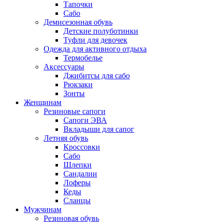
Тапочки
Сабо
Демисезонная обувь
Детские полуботинки
Туфли для девочек
Одежда для активного отдыха
Термобелье
Аксессуары
Джибитсы для сабо
Рюкзаки
Зонты
Женщинам
Резиновые сапоги
Cапоги ЭВА
Вкладыши для сапог
Летняя обувь
Кроссовки
Сабо
Шлепки
Сандалии
Лоферы
Кеды
Сланцы
Мужчинам
Резиновая обувь