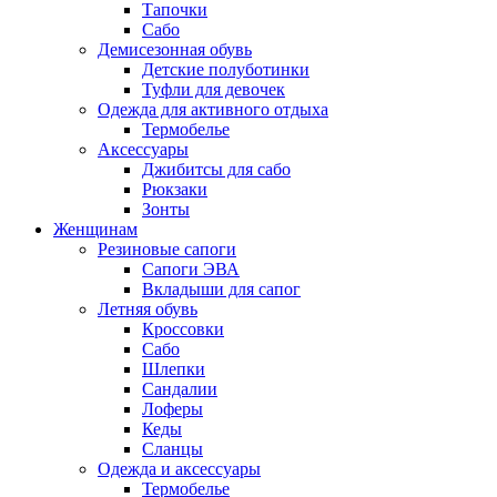
Тапочки
Сабо
Демисезонная обувь
Детские полуботинки
Туфли для девочек
Одежда для активного отдыха
Термобелье
Аксессуары
Джибитсы для сабо
Рюкзаки
Зонты
Женщинам
Резиновые сапоги
Cапоги ЭВА
Вкладыши для сапог
Летняя обувь
Кроссовки
Сабо
Шлепки
Сандалии
Лоферы
Кеды
Сланцы
Одежда и аксессуары
Термобелье