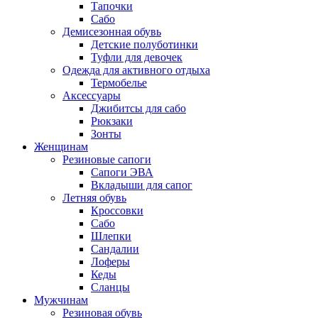
Тапочки
Сабо
Демисезонная обувь
Детские полуботинки
Туфли для девочек
Одежда для активного отдыха
Термобелье
Аксессуары
Джибитсы для сабо
Рюкзаки
Зонты
Женщинам
Резиновые сапоги
Cапоги ЭВА
Вкладыши для сапог
Летняя обувь
Кроссовки
Сабо
Шлепки
Сандалии
Лоферы
Кеды
Сланцы
Мужчинам
Резиновая обувь