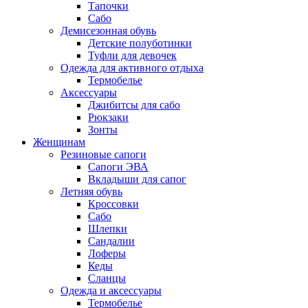
Тапочки
Сабо
Демисезонная обувь
Детские полуботинки
Туфли для девочек
Одежда для активного отдыха
Термобелье
Аксессуары
Джибитсы для сабо
Рюкзаки
Зонты
Женщинам
Резиновые сапоги
Cапоги ЭВА
Вкладыши для сапог
Летняя обувь
Кроссовки
Сабо
Шлепки
Сандалии
Лоферы
Кеды
Сланцы
Одежда и аксессуары
Термобелье