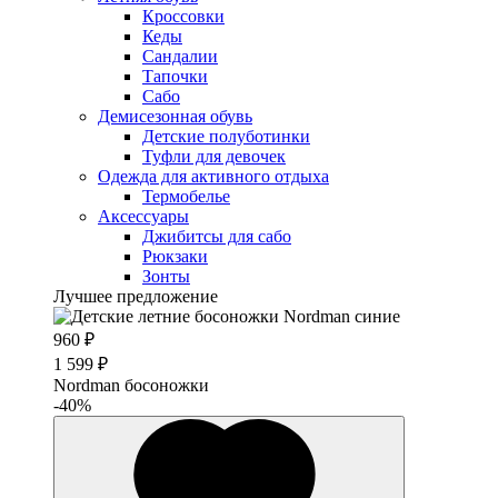
Кроссовки
Кеды
Сандалии
Тапочки
Сабо
Демисезонная обувь
Детские полуботинки
Туфли для девочек
Одежда для активного отдыха
Термобелье
Аксессуары
Джибитсы для сабо
Рюкзаки
Зонты
Лучшее предложение
960 ₽
1 599 ₽
Nordman босоножки
-40%