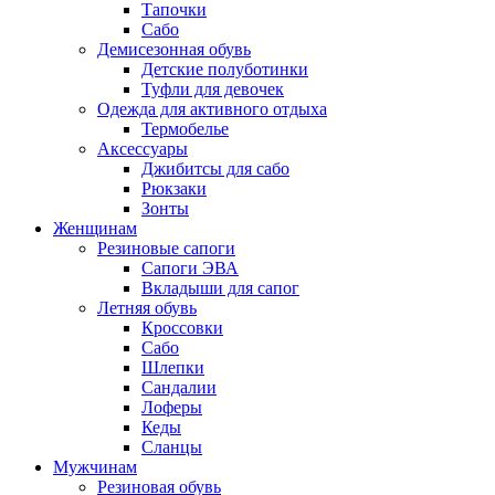
Тапочки
Сабо
Демисезонная обувь
Детские полуботинки
Туфли для девочек
Одежда для активного отдыха
Термобелье
Аксессуары
Джибитсы для сабо
Рюкзаки
Зонты
Женщинам
Резиновые сапоги
Cапоги ЭВА
Вкладыши для сапог
Летняя обувь
Кроссовки
Сабо
Шлепки
Сандалии
Лоферы
Кеды
Сланцы
Мужчинам
Резиновая обувь