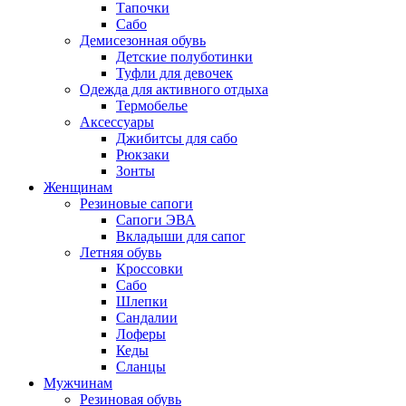
Тапочки
Сабо
Демисезонная обувь
Детские полуботинки
Туфли для девочек
Одежда для активного отдыха
Термобелье
Аксессуары
Джибитсы для сабо
Рюкзаки
Зонты
Женщинам
Резиновые сапоги
Cапоги ЭВА
Вкладыши для сапог
Летняя обувь
Кроссовки
Сабо
Шлепки
Сандалии
Лоферы
Кеды
Сланцы
Мужчинам
Резиновая обувь