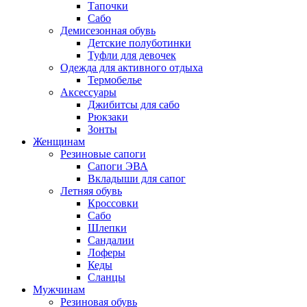
Тапочки
Сабо
Демисезонная обувь
Детские полуботинки
Туфли для девочек
Одежда для активного отдыха
Термобелье
Аксессуары
Джибитсы для сабо
Рюкзаки
Зонты
Женщинам
Резиновые сапоги
Cапоги ЭВА
Вкладыши для сапог
Летняя обувь
Кроссовки
Сабо
Шлепки
Сандалии
Лоферы
Кеды
Сланцы
Мужчинам
Резиновая обувь