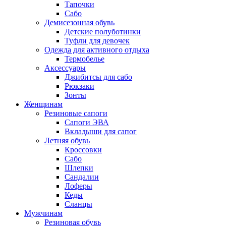
Тапочки
Сабо
Демисезонная обувь
Детские полуботинки
Туфли для девочек
Одежда для активного отдыха
Термобелье
Аксессуары
Джибитсы для сабо
Рюкзаки
Зонты
Женщинам
Резиновые сапоги
Cапоги ЭВА
Вкладыши для сапог
Летняя обувь
Кроссовки
Сабо
Шлепки
Сандалии
Лоферы
Кеды
Сланцы
Мужчинам
Резиновая обувь