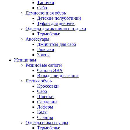
Тапочки
Сабо
Демисезонная обувь
Детские полуботинки
Туфли для девочек
Одежда для активного отдыха
Термобелье
Аксессуары
Джибитсы для сабо
Рюкзаки
Зонты
Женщинам
Резиновые сапоги
Cапоги ЭВА
Вкладыши для сапог
Летняя обувь
Кроссовки
Сабо
Шлепки
Сандалии
Лоферы
Кеды
Сланцы
Одежда и аксессуары
Термобелье