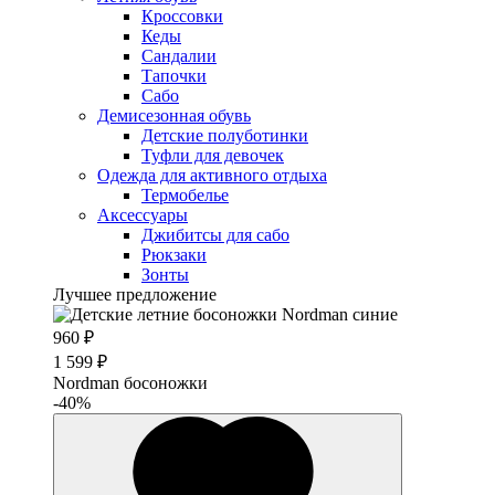
Кроссовки
Кеды
Сандалии
Тапочки
Сабо
Демисезонная обувь
Детские полуботинки
Туфли для девочек
Одежда для активного отдыха
Термобелье
Аксессуары
Джибитсы для сабо
Рюкзаки
Зонты
Лучшее предложение
960 ₽
1 599 ₽
Nordman босоножки
-40%