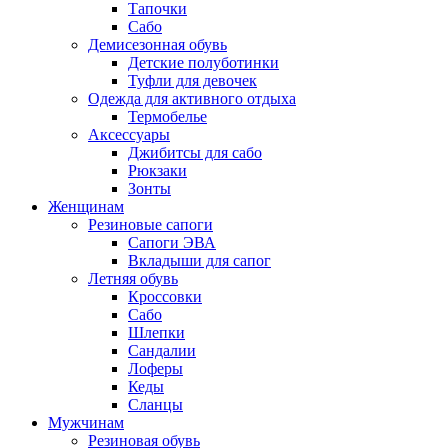
Тапочки
Сабо
Демисезонная обувь
Детские полуботинки
Туфли для девочек
Одежда для активного отдыха
Термобелье
Аксессуары
Джибитсы для сабо
Рюкзаки
Зонты
Женщинам
Резиновые сапоги
Cапоги ЭВА
Вкладыши для сапог
Летняя обувь
Кроссовки
Сабо
Шлепки
Сандалии
Лоферы
Кеды
Сланцы
Мужчинам
Резиновая обувь