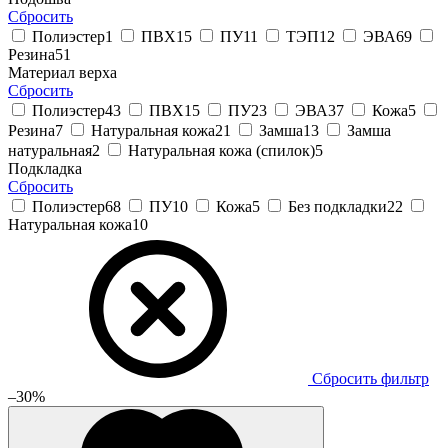
Сбросить
Полиэстер
1
ПВХ
15
ПУ
11
ТЭП
12
ЭВА
69
Резина
51
Материал верха
Сбросить
Полиэстер
43
ПВХ
15
ПУ
23
ЭВА
37
Кожа
5
Резина
7
Натуральная кожа
21
Замша
13
Замша
натуральная
2
Натуральная кожа (спилок)
5
Подкладка
Сбросить
Полиэстер
68
ПУ
10
Кожа
5
Без подкладки
22
Натуральная кожа
10
Сбросить фильтр
–30%