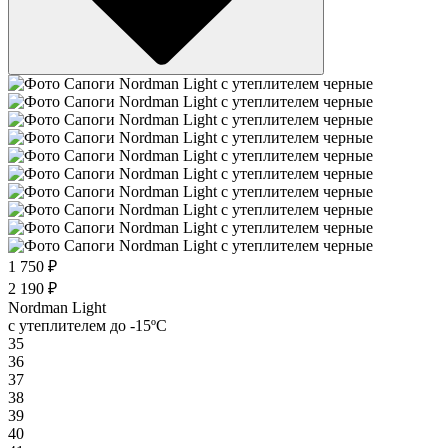
1 750 ₽
2 190 ₽
Nordman Light
c утеплителем до -15ºС
35
36
37
38
39
40