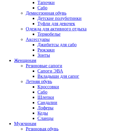
Тапочки
Сабо
Демисезонная обувь
Детские полуботинки
Туфли для девочек
Одежда для активного отдыха
Термобелье
Аксессуары
Джибитсы для сабо
Рюкзаки
Зонты
Женщинам
Резиновые сапоги
Cапоги ЭВА
Вкладыши для сапог
Летняя обувь
Кроссовки
Сабо
Шлепки
Сандалии
Лоферы
Кеды
Сланцы
Мужчинам
Резиновая обувь