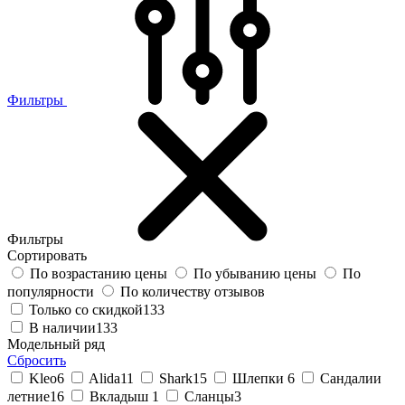
Фильтры
Фильтры
Сортировать
По возрастанию цены
По убыванию цены
По
популярности
По количеству отзывов
Только со скидкой
133
В наличии
133
Модельный ряд
Сбросить
Kleo
6
Alida
11
Shark
15
Шлепки
6
Сандалии
летние
16
Вкладыш
1
Сланцы
3