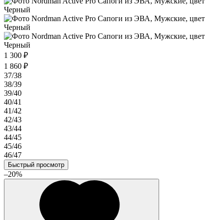
1 300 ₽
1 860 ₽
37/38
38/39
39/40
40/41
41/42
42/43
43/44
44/45
45/46
46/47
Быстрый просмотр
–20%