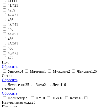
41
111
41/42
1
42
39
42/43
1
43
6
43/44
1
44
6
44/45
1
45
6
45/46
1
46
6
46/47
1
47
2
Пол
Сбросить
Унисекс
4
Мальчик
1
Мужские
2
Женские
126
Сезон
Сбросить
Демисезон
35
Зима
2
Лето
116
Стелька
Сбросить
Полиэстер
21
ПУ
10
ЭВА
16
Кожа
16
Натуральная кожа
25
Подошва