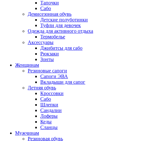
Тапочки
Сабо
Демисезонная обувь
Детские полуботинки
Туфли для девочек
Одежда для активного отдыха
Термобелье
Аксессуары
Джибитсы для сабо
Рюкзаки
Зонты
Женщинам
Резиновые сапоги
Cапоги ЭВА
Вкладыши для сапог
Летняя обувь
Кроссовки
Сабо
Шлепки
Сандалии
Лоферы
Кеды
Сланцы
Мужчинам
Резиновая обувь