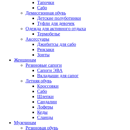
Тапочки
Сабо
Демисезонная обувь
Детские полуботинки
Туфли для девочек
Одежда для активного отдыха
Термобелье
Аксессуары
Джибитсы для сабо
Рюкзаки
Зонты
Женщинам
Резиновые сапоги
Cапоги ЭВА
Вкладыши для сапог
Летняя обувь
Кроссовки
Сабо
Шлепки
Сандалии
Лоферы
Кеды
Сланцы
Мужчинам
Резиновая обувь