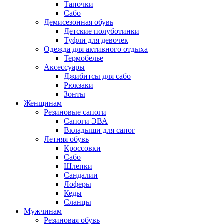
Тапочки
Сабо
Демисезонная обувь
Детские полуботинки
Туфли для девочек
Одежда для активного отдыха
Термобелье
Аксессуары
Джибитсы для сабо
Рюкзаки
Зонты
Женщинам
Резиновые сапоги
Cапоги ЭВА
Вкладыши для сапог
Летняя обувь
Кроссовки
Сабо
Шлепки
Сандалии
Лоферы
Кеды
Сланцы
Мужчинам
Резиновая обувь