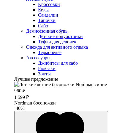
Кроссовки
Кеды
Сандалии
Тапочки
Сабо
Демисезонная обувь
Детские полуботинки
Туфли для девочек
Одежда для активного отдыха
Термобелье
Аксессуары
Джибитсы для сабо
Рюкзаки
Зонты
Лучшее предложение
960 ₽
1 599 ₽
Nordman босоножки
-40%