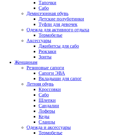
Тапочки
Сабо
Демисезонная обувь
Детские полуботинки
Туфли для девочек
Одежда для активного отдыха
Термобелье
Аксессуары
Джибитсы для сабо
Рюкзаки
Зонты
Женщинам
Резиновые сапоги
Cапоги ЭВА
Вкладыши для сапог
Летняя обувь
Кроссовки
Сабо
Шлепки
Сандалии
Лоферы
Кеды
Сланцы
Одежда и аксессуары
Термобелье