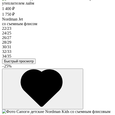
1 400 ₽
1 750 ₽
Nordman Jet
со съемным флисом
22/23
24/25
26/27
28/29
30/31
32/33
34/35
Быстрый просмотр
–25%