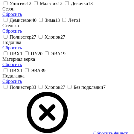
Унисекс
12
Мальчик
12
Девочка
13
Сезон
Сбросить
Демисезон
40
Зима
13
Лето
1
Стелька
Сбросить
Полиэстер
27
Хлопок
27
Подошва
Сбросить
ПВХ
1
ПУ
20
ЭВА
19
Материал верха
Сбросить
ПВХ
1
ЭВА
39
Подкладка
Сбросить
Полиэстер
33
Хлопок
27
Без подкладки
7
Сбросить фильтр