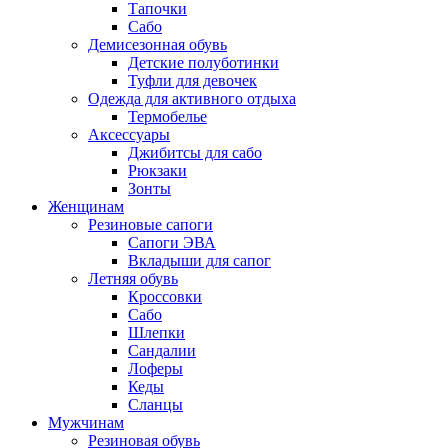
Тапочки
Сабо
Демисезонная обувь
Детские полуботинки
Туфли для девочек
Одежда для активного отдыха
Термобелье
Аксессуары
Джибитсы для сабо
Рюкзаки
Зонты
Женщинам
Резиновые сапоги
Cапоги ЭВА
Вкладыши для сапог
Летняя обувь
Кроссовки
Сабо
Шлепки
Сандалии
Лоферы
Кеды
Сланцы
Мужчинам
Резиновая обувь