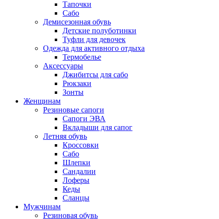
Тапочки
Сабо
Демисезонная обувь
Детские полуботинки
Туфли для девочек
Одежда для активного отдыха
Термобелье
Аксессуары
Джибитсы для сабо
Рюкзаки
Зонты
Женщинам
Резиновые сапоги
Cапоги ЭВА
Вкладыши для сапог
Летняя обувь
Кроссовки
Сабо
Шлепки
Сандалии
Лоферы
Кеды
Сланцы
Мужчинам
Резиновая обувь