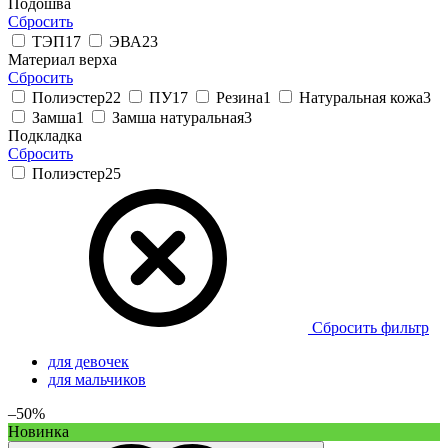
Подошва
Сбросить
ТЭП
17
ЭВА
23
Материал верха
Сбросить
Полиэстер
22
ПУ
17
Резина
1
Натуральная кожа
3
Замша
1
Замша натуральная
3
Подкладка
Сбросить
Полиэстер
25
Сбросить фильтр
для девочек
для мальчиков
–50%
Новинка