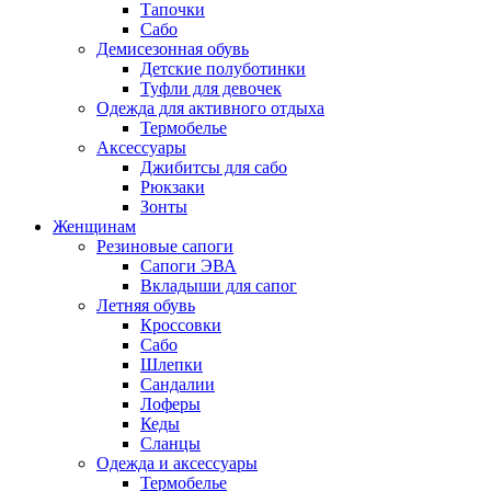
Тапочки
Сабо
Демисезонная обувь
Детские полуботинки
Туфли для девочек
Одежда для активного отдыха
Термобелье
Аксессуары
Джибитсы для сабо
Рюкзаки
Зонты
Женщинам
Резиновые сапоги
Cапоги ЭВА
Вкладыши для сапог
Летняя обувь
Кроссовки
Сабо
Шлепки
Сандалии
Лоферы
Кеды
Сланцы
Одежда и аксессуары
Термобелье