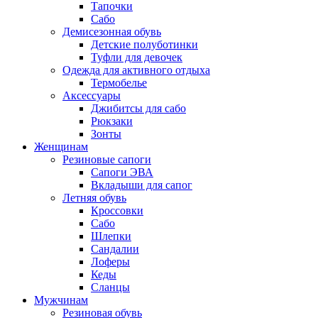
Тапочки
Сабо
Демисезонная обувь
Детские полуботинки
Туфли для девочек
Одежда для активного отдыха
Термобелье
Аксессуары
Джибитсы для сабо
Рюкзаки
Зонты
Женщинам
Резиновые сапоги
Cапоги ЭВА
Вкладыши для сапог
Летняя обувь
Кроссовки
Сабо
Шлепки
Сандалии
Лоферы
Кеды
Сланцы
Мужчинам
Резиновая обувь