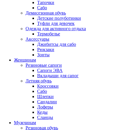
Тапочки
Сабо
Демисезонная обувь
Детские полуботинки
Туфли для девочек
Одежда для активного отдыха
Термобелье
Аксессуары
Джибитсы для сабо
Рюкзаки
Зонты
Женщинам
Резиновые сапоги
Cапоги ЭВА
Вкладыши для сапог
Летняя обувь
Кроссовки
Сабо
Шлепки
Сандалии
Лоферы
Кеды
Сланцы
Мужчинам
Резиновая обувь